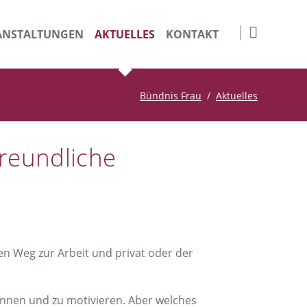
Navigation
überspringen
ANSTALTUNGEN
AKTUELLES
KONTAKT
nge Days
Impressum
Bündnis Frau
Aktuelles
iv
Datenschutz
Suche
reundliche
den Weg zur Arbeit und privat oder der
winnen und zu motivieren. Aber welches