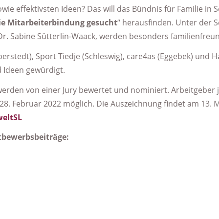
wie effektivsten Ideen? Das will das Bündnis für Familie 
FRAU & BERUF - Flensburg
die Mitarbeiterbindung gesucht
“ herausfinden. Unter der S
Arbeiterwohlfahrt (AWO) - Ortsverein Schleswig e.V.
g, Dr. Sabine Sütterlin-Waack, werden besonders familienf
ilberstedt), Sport Tiedje (Schleswig), care4as (Eggebek) un
Beauftragte für Chancengleichheit am Arbeitsmarkt SGB III
 Ideen gewürdigt.
Gleichstellungsbeauftragte Kappeln
werden von einer Jury bewertet und nominiert. Arbeitgeber 
Frauenzentrum Schleswig e.V.
28. Februar 2022 möglich. Die Auszeichnung findet am 13. M
weltSL
bewerbsbeiträge: