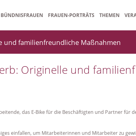
BÜNDNISFRAUEN
FRAUEN-PORTRÄTS
THEMEN
VER
n
Gleichstellungsbeauftragte Kreis Schleswig-Flensburg
Ora
e und familienfreundliche Maßnahmen
tsordnung
Gleichstellungsbeauftragte Stadt Schleswig
Arch
rauen - Starkes Bündnis
Frauenhaus Schleswig
b: Originelle und familienf
Gleichstellungsbeauftragte Amt Stapelholm/Kropp
Ehrenamtliche Gleichstellungsbeauftragte Handewitt
Ehrenamtliche Gleichstellungsbeauftragte Amt Süderbrarup
itende, das E-Bike für die Beschäftigten und Partner für 
Gleichstellungsbeauftragte Harrislee
Beauftragte für Chancengleichheit am Arbeitsmarkt SGB II
niges einfallen, um Mitarbeiterinnen und Mitarbeiter zu ge