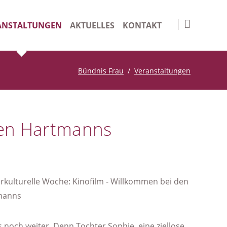
Navigation
überspringen
ANSTALTUNGEN
AKTUELLES
KONTAKT
nge Days
Impressum
Bündnis Frau
Veranstaltungen
iv
Datenschutz
Suche
 den Hartmanns
 noch weiter. Denn Tochter Sophie, eine ziellose