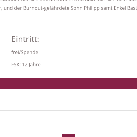
, und der Burnout-gefährdete Sohn Philipp samt Enkel Bast
FRAU & BERUF - Flensburg
Arbeiterwohlfahrt (AWO) - Ortsverein Schleswig e.V.
Beauftragte für Chancengleichheit am Arbeitsmarkt SGB III
Eintritt:
Gleichstellungsbeauftragte Kappeln
frei/Spende
Frauenzentrum Schleswig e.V.
FSK: 12 Jahre
)