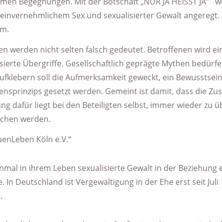
ntimen Begegnungen. Mit der Botschaft „NUR JA HEISST JA“ wi
FRAU & BERUF - Flensburg
nvernehmlichem Sex und sexualisierter Gewalt angeregt. Se
em.
Arbeiterwohlfahrt (AWO) - Ortsverein Schleswig e.V.
werden nicht selten falsch gedeutet. Betroffenen wird ein
Beauftragte für Chancengleichheit am Arbeitsmarkt SGB III
alisierte Übergriffe. Gesellschaftlich geprägte Mythen bedür
Aufklebern soll die Aufmerksamkeit geweckt, ein Bewusstsei
Gleichstellungsbeauftragte Kappeln
nsprinzips gesetzt werden. Gemeint ist damit, dass die Zus
Frauenzentrum Schleswig e.V.
g dafür liegt bei den Beteiligten selbst, immer wieder z
ochen werden.
uenLeben Köln e.V.“
nmal in ihrem Leben sexualisierte Gewalt in der Beziehung er
 In Deutschland ist Vergewaltigung in der Ehe erst seit Jul
.