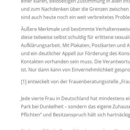
einer klaren, beidseitigen Zustimmung in allen i
und zum Nachdenken über die Grenzen zwischen ei
sind auch heute noch ein weit verbreitetes Probl
Äußere Merkmale und bestimmte Verhaltensweisen 
diese teilweise selbst schuldig für erlittene sexu
Aufklärungsarbeit. Mit Plakaten, Postkarten und 
und ein deutlicher Appell zur Förderung des Konse
Kontakten vorhanden sein muss. Die Verantwortun
ist. Nur dann kann von Einvernehmlichkeit gespr
[1] entwickelt von der Frauenberatungsstelle „Fra
Jede vierte Frau in Deutschland hat mindestens ei
Park bei Dunkelheit – sondern das eigene Zuhause.
Pflichten“ und Besitzanspruch hält sich hartnäckig