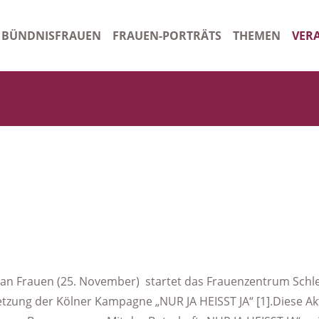
BÜNDNISFRAUEN
FRAUEN-PORTRÄTS
THEMEN
VER
n
Gleichstellungsbeauftragte Kreis Schleswig-Flensburg
Ora
tsordnung
Gleichstellungsbeauftragte Stadt Schleswig
Arch
rauen - Starkes Bündnis
Frauenhaus Schleswig
Gleichstellungsbeauftragte Amt Stapelholm/Kropp
Ehrenamtliche Gleichstellungsbeauftragte Handewitt
Ehrenamtliche Gleichstellungsbeauftragte Amt Süderbrarup
Gleichstellungsbeauftragte Harrislee
t an Frauen (25. November) startet das Frauenzentrum Schle
etzung der Kölner Kampagne „NUR JA HEISST JA“ [1].Diese Akt
Beauftragte für Chancengleichheit am Arbeitsmarkt SGB II