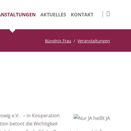
Navigation
überspringen
ANSTALTUNGEN
AKTUELLES
KONTAKT
nge Days
Impressum
Bündnis Frau
Veranstaltungen
iv
Datenschutz
Suche
swig e.V. – in Kooperation
ion betont die Wichtigkeit