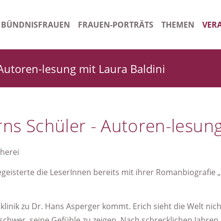
BÜNDNISFRAUEN
FRAUEN-PORTRÄTS
THEMEN
VER
n
Gleichstellungsbeauftragte Kreis Schleswig-Flensburg
Ora
Autoren-lesung mit Laura Baldini
tsordnung
Gleichstellungsbeauftragte Stadt Schleswig
Arch
rauen - Starkes Bündnis
Frauenhaus Schleswig
ns Schüler - Autoren-lesung
Gleichstellungsbeauftragte Amt Stapelholm/Kropp
Ehrenamtliche Gleichstellungsbeauftragte Handewitt
herei
Ehrenamtliche Gleichstellungsbeauftragte Amt Süderbrarup
begeisterte die LeserInnen bereits mit ihrer Romanbiografie 
Gleichstellungsbeauftragte Harrislee
e Uniklinik zu Dr. Hans Asperger kommt. Erich sieht die Welt 
Beauftragte für Chancengleichheit am Arbeitsmarkt SGB II
chwer, seine Gefühle zu zeigen. Nach schrecklichen Jahren i