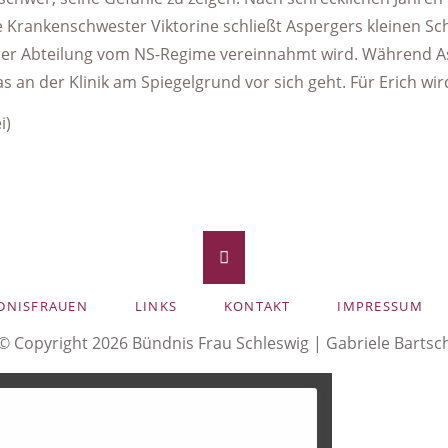
 Krankenschwester Viktorine schließt Aspergers kleinen Schü
FRAU & BERUF - Flensburg
rer Abteilung vom NS-Regime vereinnahmt wird. Während 
Arbeiterwohlfahrt (AWO) - Ortsverein Schleswig e.V.
 was an der Klinik am Spiegelgrund vor sich geht. Für Erich wi
Beauftragte für Chancengleichheit am Arbeitsmarkt SGB III
i)
Gleichstellungsbeauftragte Kappeln
Frauenzentrum Schleswig e.V.
DNISFRAUEN
LINKS
KONTAKT
IMPRESSUM
© Copyright 2026 Bündnis Frau Schleswig |
Gabriele Bartsc