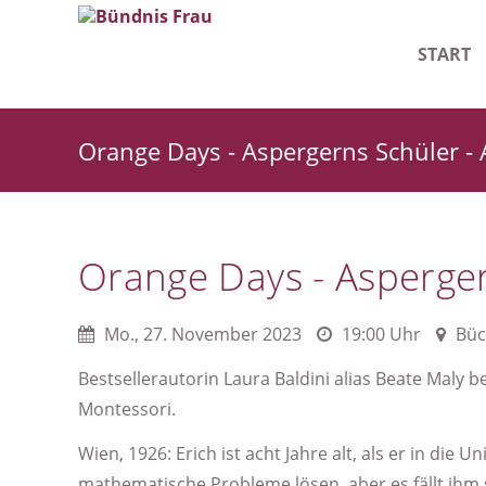
START
Leitlinie
Orange Days - Aspergerns Schüler - 
Geschäf
Starke F
Orange Days - Asperger
Mo.
,
27. November 2023
19:00 Uhr
Büc
Bestsellerautorin Laura Baldini alias Beate Maly 
Montessori.
Wien, 1926: Erich ist acht Jahre alt, als er in di
mathematische Probleme lösen, aber es fällt ihm s