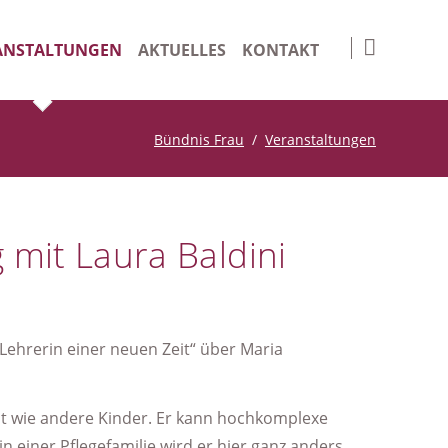
Navigation
überspringen
ANSTALTUNGEN
AKTUELLES
KONTAKT
nge Days
Impressum
Bündnis Frau
Veranstaltungen
iv
Datenschutz
Suche
 mit Laura Baldini
„Lehrerin einer neuen Zeit“ über Maria
nicht wie andere Kinder. Er kann hochkomplexe
n einer Pflegefamilie wird er hier ganz anders