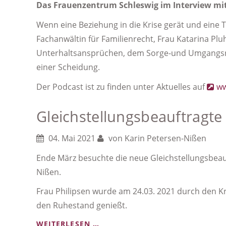
Das Frauenzentrum Schleswig im Interview mit
WIRBT
FÜR
Wenn eine Beziehung in die Krise gerät und eine 
BRUSTKREBSFRÜHERKENNUNG
Fachanwältin für Familienrecht, Frau Katarina Pluh
Unterhaltsansprüchen, dem Sorge-und Umgangsr
einer Scheidung.
Der Podcast ist zu finden unter Aktuelles auf
ww
Gleichstellungsbeauftragte
04. Mai 2021
von
Karin Petersen-Nißen
Ende März besuchte die neue Gleichstellungsbeauft
Nißen.
Frau Philipsen wurde am 24.03. 2021 durch den Krei
den Ruhestand genießt.
GLEICHSTELLUNGSBEAUFTRAGT
WEITERLESEN …