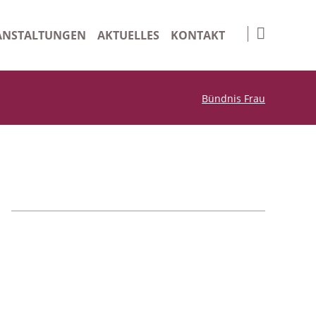
Navigation
überspringen
ANSTALTUNGEN
AKTUELLES
KONTAKT
nge Days
Impressum
Bündnis Frau
iv
Datenschutz
Suche