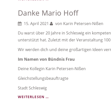
BEGRÜSST D
Danke Mario Hoff
IE N
EUE K
OLLEGIN
15. April 2021
von
Karin Petersen-Nißen
Du warst über 20 Jahre in Schleswig ein kompeten
unterstützt hat. Zuletzt mit der Veranstaltung 1
Wir werden dich und deine großartigen Ideen ve
Im Namen von Bündnis Frau
Deine Kollegin Karin Petersen-Nißen
Gleichstellungsbeauftragte
Stadt Schleswig
DANKE
WEITERLESEN …
MARIO
HOFF