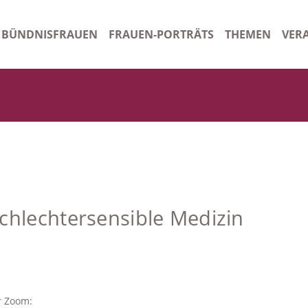
BÜNDNISFRAUEN
FRAUEN-PORTRÄTS
THEMEN
VER
n
Gleichstellungsbeauftragte Kreis Schleswig-Flensburg
Ora
tsordnung
Gleichstellungsbeauftragte Stadt Schleswig
Arch
rauen - Starkes Bündnis
Frauenhaus Schleswig
Gleichstellungsbeauftragte Amt Stapelholm/Kropp
Ehrenamtliche Gleichstellungsbeauftragte Handewitt
chlechtersensible Medizin
Ehrenamtliche Gleichstellungsbeauftragte Amt Süderbrarup
Gleichstellungsbeauftragte Harrislee
Beauftragte für Chancengleichheit am Arbeitsmarkt SGB II
r Zoom: