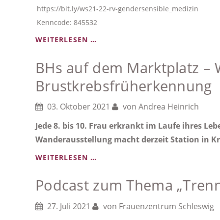
https://bit.ly/ws21-22-rv-gendersensible_medizin
Kenncode: 845532
ONLINE-
WEITERLESEN …
RINGVORLESUNG
BHs auf dem Marktplatz – 
-
GESCHLECHTERSENSIBLE
Brustkrebsfrüherkennung
MEDIZIN
03. Oktober 2021
von
Andrea Heinrich
Jede 8. bis 10. Frau erkrankt im Laufe ihres L
Wanderausstellung macht derzeit Station in K
BHS
WEITERLESEN …
AUF
Podcast zum Thema „Tren
DEM
MARKTPLATZ
–
27. Juli 2021
von
Frauenzentrum Schleswig
WANDERAUSSTELLUNG