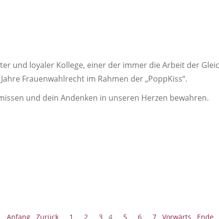
ter und loyaler Kollege, einer der immer die Arbeit der Gl
00 Jahre Frauenwahlrecht im Rahmen der „PoppKiss“.
rmissen und dein Andenken in unseren Herzen bewahren.
Anfang
Zurück
1
2
3
4
5
6
7
Vorwärts
Ende