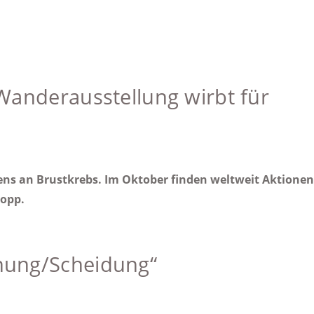
FRAU & BERUF - Flensburg
Arbeiterwohlfahrt (AWO) - Ortsverein Schleswig e.V.
Beauftragte für Chancengleichheit am Arbeitsmarkt SGB III
Wanderausstellung wirbt für
Gleichstellungsbeauftragte Kappeln
Frauenzentrum Schleswig e.V.
ebens an Brustkrebs. Im Oktober finden weltweit Aktione
ropp.
nung/Scheidung“